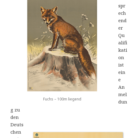
spr
ech
end
er
Qu
alifi
kati
on
ist
ein
e
An
mel
Fuchs – 100m liegend
dun
g zu
den
Deuts
chen