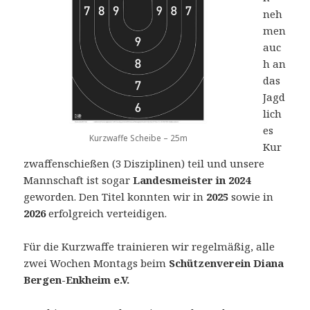
neh
men
auc
h an
das
Jagd
lich
es
Kurzwaffe Scheibe – 25m
Kur
zwaffenschießen (3 Disziplinen) teil und unsere
Mannschaft ist sogar
Landesmeister in 2024
geworden. Den Titel konnten wir in
2025
sowie in
2026
erfolgreich verteidigen.
Für die Kurzwaffe trainieren wir regelmäßig, alle
zwei Wochen Montags beim
Schützenverein Diana
Bergen-Enkheim e.V.