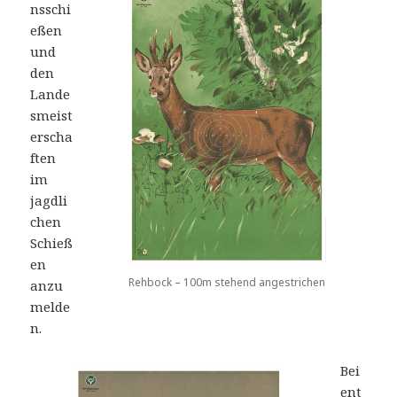
nsschi
eßen
und
den
Lande
smeist
erscha
ften
im
jagdli
chen
Schieß
en
Rehbock – 100m stehend angestrichen
anzu
melde
n.
Bei
ent