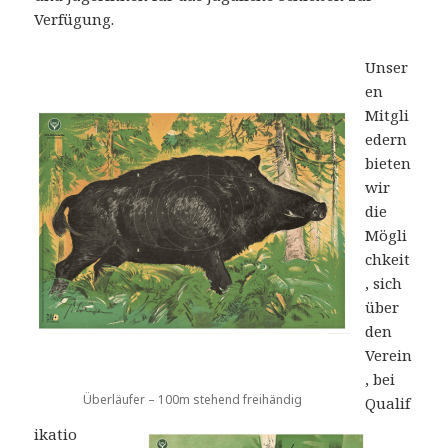
Verfügung.
Unser
en
Mitgli
edern
bieten
wir
die
Mögli
chkeit
, sich
über
den
Verein
, bei
Überläufer – 100m stehend freihändig
Qualif
ikatio