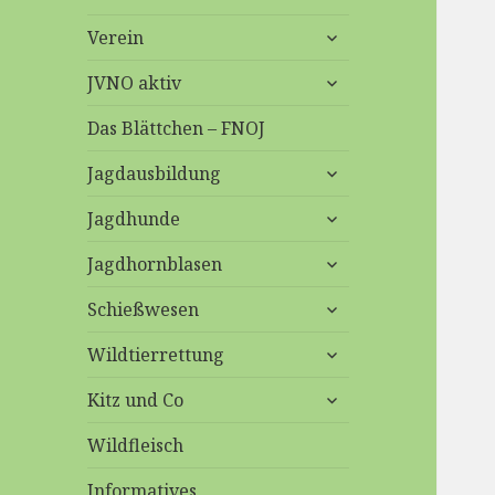
untermenü
Verein
anzeigen
untermenü
JVNO aktiv
anzeigen
Das Blättchen – FNOJ
untermenü
Jagdausbildung
anzeigen
untermenü
Jagdhunde
anzeigen
untermenü
Jagdhornblasen
anzeigen
untermenü
Schießwesen
anzeigen
untermenü
Wildtierrettung
anzeigen
untermenü
Kitz und Co
anzeigen
Wildfleisch
Informatives