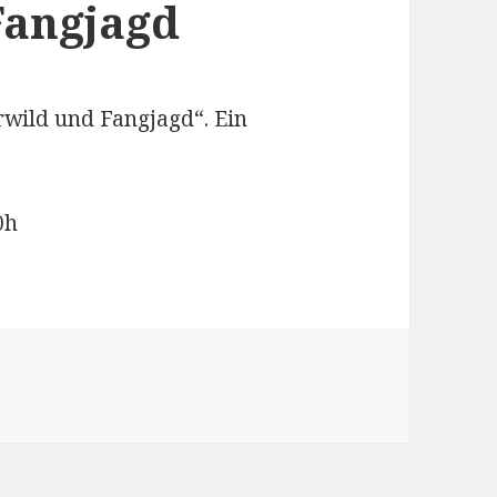
Fangjagd
wild und Fangjagd“. Ein
0h
mmlung: Lebensraumverbesserung für Niederwild und Fan