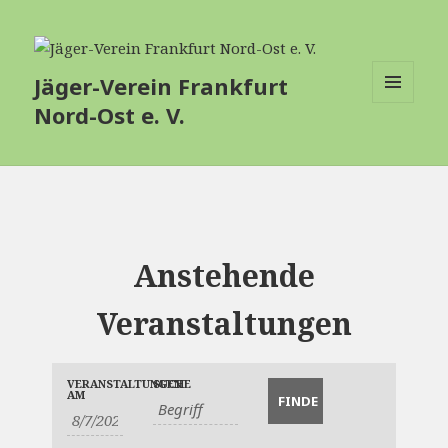
Jäger-Verein Frankfurt
Nord-Ost e. V.
MENÜ
UND
WIDGETS
Anstehende
Veranstaltungen
Veranstaltungen
Veranstaltungen
VERANSTALTUNGEN
SUCHE
Veranstaltung
AM
Suche
Suche
Ansichten-
und
Navigation
Ansichten,