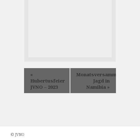
«
Monatsversammlung:
Hubertusfeier
Jagd in
JVNO – 2023
Namibia
»
© JVNO