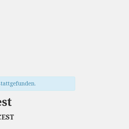
stattgefunden.
st
CEST