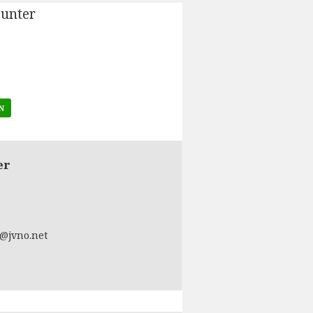
 unter
N
er
s
@jvno.net