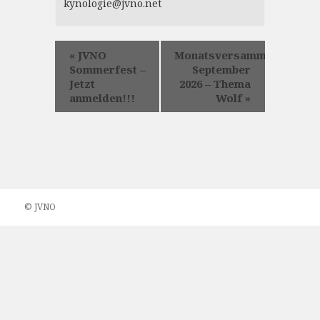
kynologie@jvno.net
«
JVNO
Monatsversammlung
Sommerfest –
September
Jetzt
2026 – Thema
anmelden!!!
Wolf
»
© JVNO